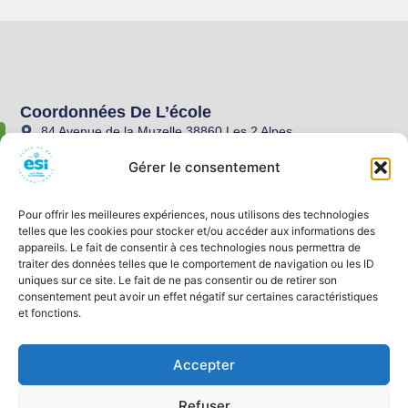
Coordonnées De L’école
84 Avenue de la Muzelle 38860 Les 2 Alpes
Formulaire de contact
Gérer le consentement
info@esi2alpes.com
04 76 79 08 78
Pour offrir les meilleures expériences, nous utilisons des technologies
telles que les cookies pour stocker et/ou accéder aux informations des
appareils. Le fait de consentir à ces technologies nous permettra de
traiter des données telles que le comportement de navigation ou les ID
uniques sur ce site. Le fait de ne pas consentir ou de retirer son
consentement peut avoir un effet négatif sur certaines caractéristiques
et fonctions.
Accepter
Mentions légales
Politique de confidentialité
CGV
Refuser